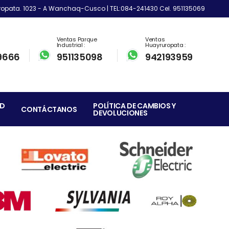
ropata. 1023 - A Wanchaq-Cusco | TEL:084-241430 Cel. 951135069
Ventas Parque
Ventas
Industrial :
Huayruropata :
9666
951135098
942193959
AD
POLÍTICA DE CAMBIOS Y
CONTÁCTANOS
DEVOLUCIONES