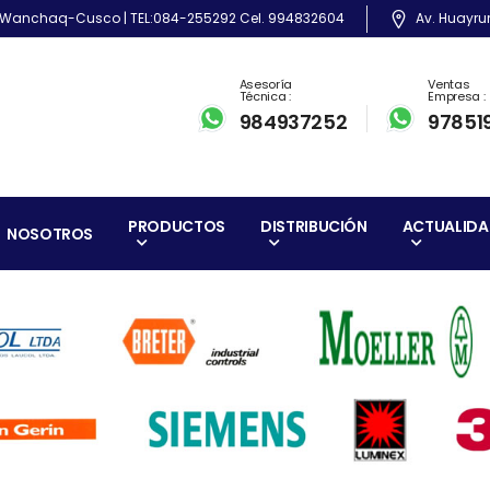
-18 Wanchaq-Cusco | TEL:084-255292 Cel. 994832604
Av. Huayru
Asesoría
Ventas
Técnica :
Empresa :
984937252
97851
PRODUCTOS
DISTRIBUCIÓN
ACTUALID
NOSOTROS