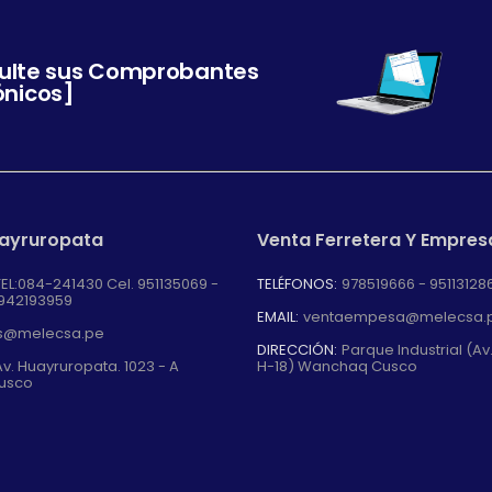
ulte sus Comprobantes
ónicos]
uayruropata
Venta Ferretera Y Empres
TEL:084-241430 Cel. 951135069 -
TELÉFONOS:
978519666 - 95113128
 942193959
EMAIL:
ventaempesa@melecsa.
s@melecsa.pe
DIRECCIÓN:
Parque Industrial (Av
v. Huayruropata. 1023 - A
H-18) Wanchaq Cusco
usco