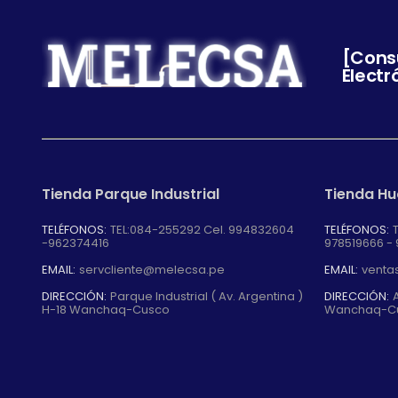
[Cons
Electr
Tienda Parque Industrial
Tienda H
TELÉFONOS:
TEL:084-255292 Cel. 994832604
TELÉFONOS:
-962374416
978519666 -
EMAIL:
servcliente@melecsa.pe
EMAIL:
venta
DIRECCIÓN:
Parque Industrial ( Av. Argentina )
DIRECCIÓN:
A
H-18 Wanchaq-Cusco
Wanchaq-C